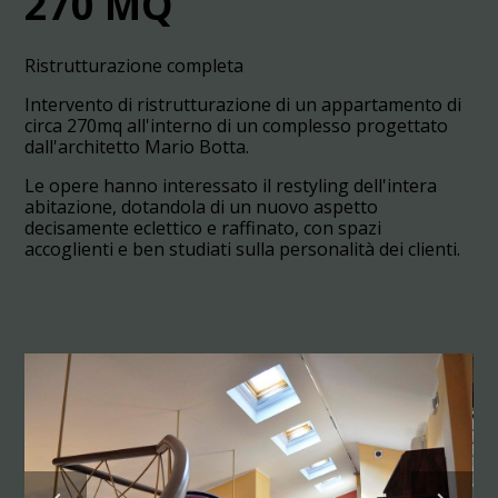
270 MQ
Ristrutturazione completa
Intervento di ristrutturazione di un appartamento di
circa 270mq all'interno di un complesso progettato
dall'architetto Mario Botta.
Le opere hanno interessato il restyling dell'intera
HOME
abitazione, dotandola di un nuovo aspetto
decisamente eclettico e raffinato, con spazi
CHI SIAMO
accoglienti e ben studiati sulla personalità dei clienti.
PROGETTI
CONTATTI