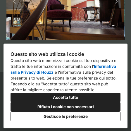
Questo sito web utilizza i cookie
Questo sito web memorizza i cookie sul tuo dispositivo e
tratta le tue informazioni in conformità con l'
Informativa
sulla Privacy di Houzz
e l'
informativa sulla privacy del
presente sito web
. Seleziona le tue preferenze qui sotto.
Viale Fulvio Testi n.31, 20126 Milano
Facendo clic su "Accetta tutto" questo sito web può
offrire la migliore esperienza utente possibile.
346 751 4860
Accetta tutto
info@almagroup.srl
Rifiuta i cookie non necessari
Gestisce le preferenze
Privacy
Impostazione dei cookie