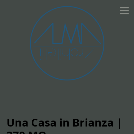
Passa
ai
contenuti
principali
Una Casa in Brianza |