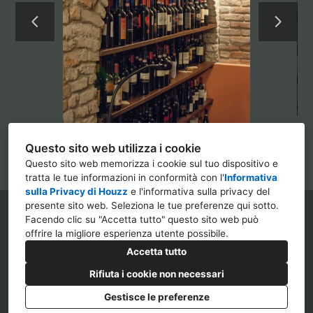
Questo sito web utilizza i cookie
Questo sito web memorizza i cookie sul tuo dispositivo e
tratta le tue informazioni in conformità con l'
Informativa
sulla Privacy di Houzz
e l'
informativa sulla privacy del
presente sito web
. Seleziona le tue preferenze qui sotto.
Viale Fulvio Testi n.31, 20126 Milano
Facendo clic su "Accetta tutto" questo sito web può
offrire la migliore esperienza utente possibile.
346 751 4860
Accetta tutto
info@almagroup.srl
Rifiuta i cookie non necessari
Gestisce le preferenze
Privacy
Impostazione dei cookie