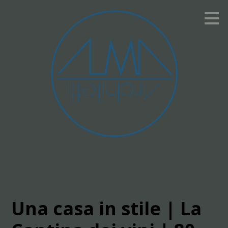
Passa
ai
contenuti
principali
Una casa in stile | La