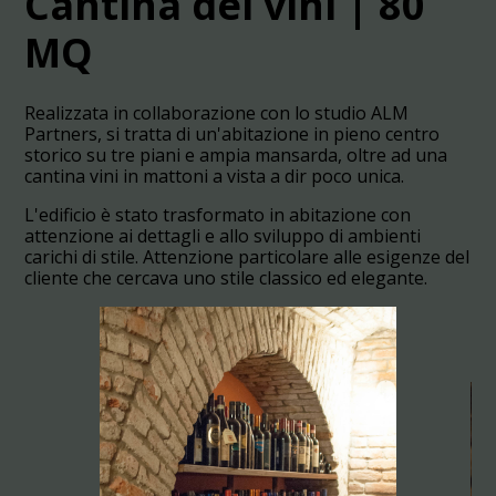
Cantina dei vini | 80
MQ
Realizzata in collaborazione con lo studio ALM
Partners, si tratta di un'abitazione in pieno centro
storico su tre piani e ampia mansarda, oltre ad una
cantina vini in mattoni a vista a dir poco unica.
HOME
L'edificio è stato trasformato in abitazione con
attenzione ai dettagli e allo sviluppo di ambienti
CHI SIAMO
carichi di stile. Attenzione particolare alle esigenze del
cliente che cercava uno stile classico ed elegante.
PROGETTI
CONTATTI