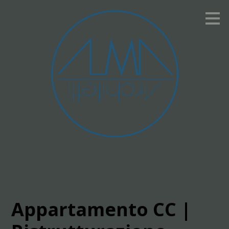
Passa
ai
contenuti
principali
Appartamento CC |