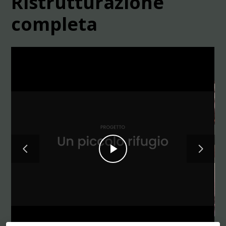
Ristrutturazione
completa
HOME
CHI SIAMO
PROGETTI
CONTATTI
Play
Video