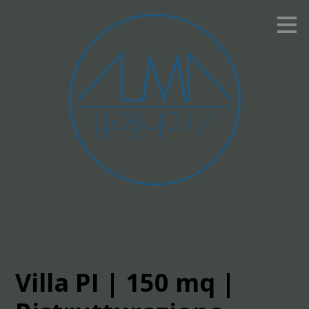
Passa
ai
contenuti
principali
Villa PI | 150 mq |